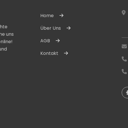
Home
chte
Über Uns
he uns
AGB
nline!
und
Kontakt